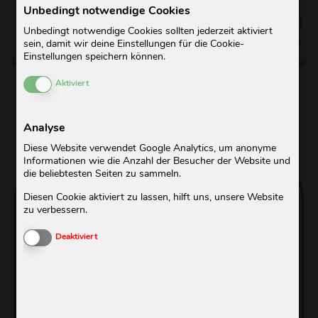
Unbedingt notwendige Cookies
Im Bubble Box Shop Basel kümmern wir uns professionell
Unbedingt notwendige Cookies sollten jederzeit aktiviert
und zuverlässig um deine Textilien – von Businesshemden
sein, damit wir deine Einstellungen für die Cookie-
Einstellungen speichern können.
über Blazer bis hin zu empfindlichen Kleidungsstücken oder
besonderen Lieblingsteilen.
Cookies aktivieren oder deaktivieren
Aktiviert
Analyse
Diese Website verwendet Google Analytics, um anonyme
Informationen wie die Anzahl der Besucher der Website und
die beliebtesten Seiten zu sammeln.
Diesen Cookie aktiviert zu lassen, hilft uns, unsere Website
FINDE DEN WEG ZU UNS
zu verbessern.
Cookies aktivieren oder deaktivieren
Deaktiviert
Holeestrasse 158
4054 Basel
Telefon:
+41 61 301 75 07