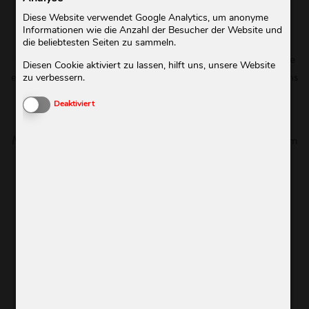
Diese Website verwendet Google Analytics, um anonyme
Schmutzflecken auf deinem Hochzeitskleid oder deiner
Informationen wie die Anzahl der Besucher der Website und
Lieblingsjacke? Du bist dir nicht sicher, ob und wie das
die beliebtesten Seiten zu sammeln.
Kleidungsstück gereinigt werden kann und möchtest gerne
Diesen Cookie aktiviert zu lassen, hilft uns, unsere Website
eine kompetente Fachberatung vor Ort? Dann besuche uns
zu verbessern.
in unseren Shops!
Cookies aktivieren oder deaktivieren
Deaktiviert
Wir sind für dich da und finden gemeinsam die beste
Methode, um dein Kleidungsstück zu pflegen und in neuem
Glanz erstrahlen zu lassen.
UNSERE SHOPS