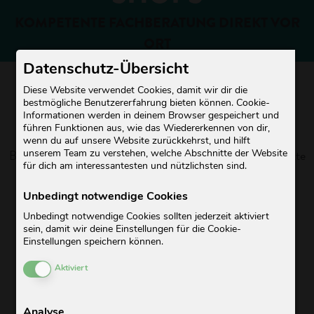
KOMPETENTE FACHBERATUNG DIREKT VOR
ORT
Datenschutz-Übersicht
3
Diese Website verwendet Cookies, damit wir dir die
bestmögliche Benutzererfahrung bieten können. Cookie-
Informationen werden in deinem Browser gespeichert und
SHOPS
führen Funktionen aus, wie das Wiedererkennen von dir,
wenn du auf unsere Website zurückkehrst, und hilft
Besuche uns an einem unserer Standorte und erhalte direkte
unserem Team zu verstehen, welche Abschnitte der Website
für dich am interessantesten und nützlichsten sind.
Fachberatung vor Ort
Unbedingt notwendige Cookies
3
Unbedingt notwendige Cookies sollten jederzeit aktiviert
sein, damit wir deine Einstellungen für die Cookie-
Einstellungen speichern können.
KANTONE
Cookies aktivieren oder deaktivieren
Aktiviert
Wir sind in Zug, Basel-Stadt und Basel-Land für dich da!
Analyse