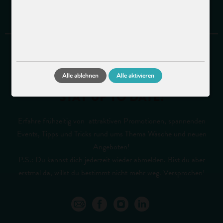
KONTAKT
Alle ablehnen
Alle aktivieren
STAY UP TO DATE!
Erfahre frühzeitig von attraktiven Promotionen, spannenden
Events, Tipps und Tricks rund ums Thema Wäsche und neuen
Angeboten!
P.S.: Du kannst dich jederzeit wieder abmelden. Bist du aber
erstmal da, willst du bestimmt nicht mehr weg. Versprochen!