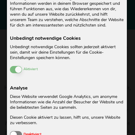
BLUSENSERVICE
Informationen werden in deinem Browser gespeichert und
führen Funktionen aus, wie das Wiedererkennen von dir,
wenn du auf unsere Website zurückkehrst, und hilft
unserem Team zu verstehen, welche Abschnitte der Website
BEREIT FÜR JEDES BUSINESS-MEETING!
für dich am interessantesten und nützlichsten sind.
Unbedingt notwendige Cookies
FRISCH. STRAHLEND.
Unbedingt notwendige Cookies sollten jederzeit aktiviert
KNITTERFREI.
sein, damit wir deine Einstellungen für die Cookie-
Einstellungen speichern können.
Cookies aktivieren oder deaktivieren
Aktiviert
WEIL DER ERSTE EINDRUCK ZÄHLT!
Hemdenbügeln ist so gar nicht dein Ding? Das braucht Zeit,
Analyse
die du nicht hast und Nerven, die du für was anderes
Diese Website verwendet Google Analytics, um anonyme
gebrauchen kannst. Verstehen wir!
Informationen wie die Anzahl der Besucher der Website und
die beliebtesten Seiten zu sammeln.
Denn wir sind da, um deinen Hemdenberg zu bewältigen!
Diesen Cookie aktiviert zu lassen, hilft uns, unsere Website
Mit unserem Blusen- und Hemdenservice hast du ab sofort
zu verbessern.
jederzeit frische, knitterfreie Oberteile im Schrank und bist
Cookies aktivieren oder deaktivieren
Deaktiviert